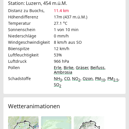
Station: Luzern, 454 m.ü.M.
Distanz zu Buochs,
11.4 km
Höhendifferenz
17m (437 m.ü.M.)
Temperatur
27.1 °C
Sonnenschein
1 von 10 min
Niederschläge
0 mm/h
Windgeschwindigkeit
8 km/h
aus SO
Böenspitze
12 km/h
Luftfeuchtigkeit
53%
Luftdruck
966 hPa
Pollen
Erle
,
Birke
,
Gräser
,
Beifuss
,
Ambrosia
Schadstoffe
NH
,
CO
,
NO
,
Ozon
,
PM
,
PM
,
3
2
10
2.5
SO
2
Wetteranimationen