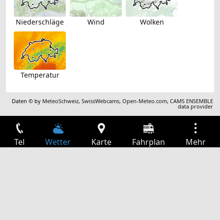
Niederschläge
Wind
Wolken
Temperatur
Daten © by
MeteoSchweiz
,
SwissWebcams
,
Open-Meteo.com
,
CAMS ENSEMBLE
data provider
Tel
Wetter
Karte
Fahrplan
Mehr
Anmelden
Dienste
Abfahrtstabelle