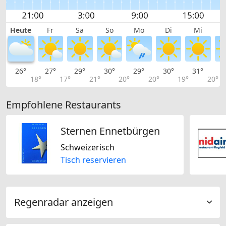
Heute
Fr
Sa
So
Mo
Di
Mi
26°
27°
29°
30°
29°
30°
31°
3
18°
17°
21°
20°
20°
19°
20°
Empfohlene Restaurants
Sternen Ennetbürgen
Schweizerisch
Tisch reservieren
Regenradar anzeigen