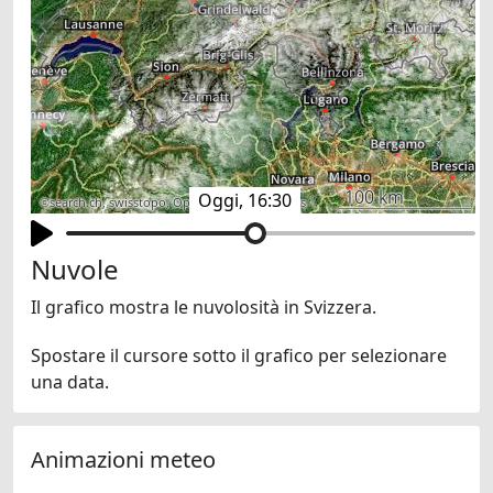
100 km
Oggi, 16:30
©
search.ch
,
swisstopo
,
OpenStreetMap
,
others
Nuvole
Il grafico mostra le nuvolosità in Svizzera.
Spostare il cursore sotto il grafico per selezionare
una data.
Animazioni meteo