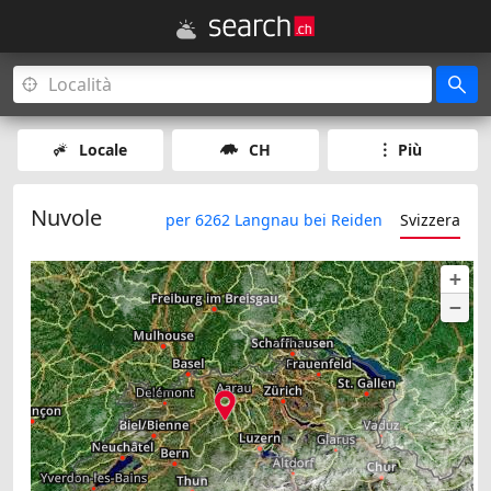
Locale
CH
Più
Nuvole
per 6262 Langnau bei Reiden
Svizzera
+
−