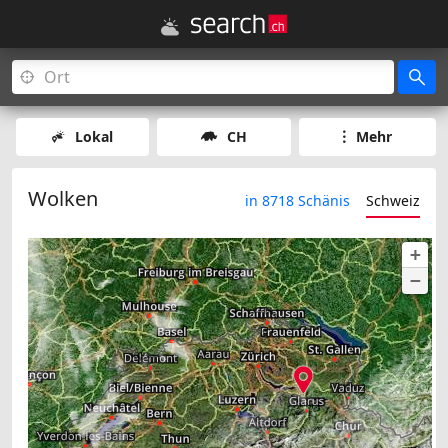
Lokal
CH
Mehr
Wolken
in 8718 Schänis
Schweiz
+
−