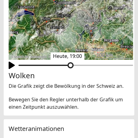
100 km
Heute, 19:00
©
search.ch
,
swisstopo
,
OpenStreetMap
,
others
Wolken
Die Grafik zeigt die Bewölkung in der Schweiz an.
Bewegen Sie den Regler unterhalb der Grafik um
einen Zeitpunkt auszuwählen.
Wetteranimationen