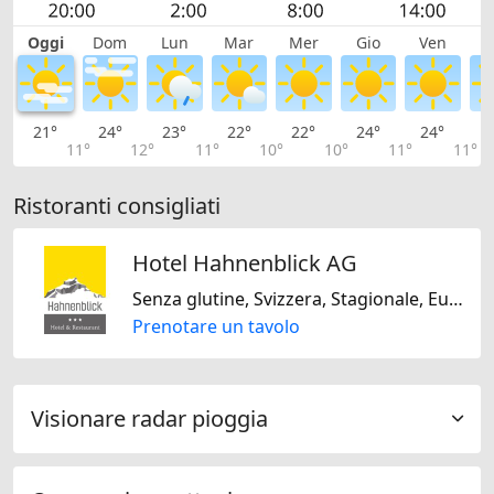
Oggi
Dom
Lun
Mar
Mer
Gio
Ven
S
21°
24°
23°
22°
22°
24°
24°
2
11°
12°
11°
10°
10°
11°
11°
Ristoranti consigliati
Hotel Hahnenblick AG
Senza glutine, Svizzera, Stagionale, Europeo
Prenotare un tavolo
Visionare radar pioggia