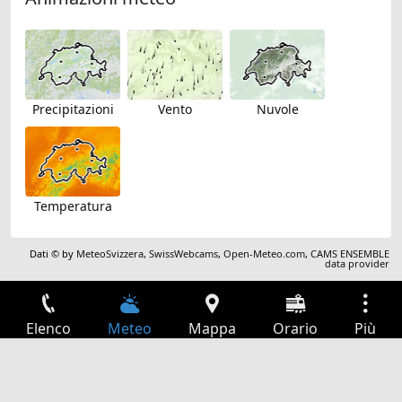
Precipitazioni
Vento
Nuvole
Temperatura
Dati © by
MeteoSvizzera
,
SwissWebcams
,
Open-Meteo.com
,
CAMS ENSEMBLE
data provider
Elenco
Meteo
Mappa
Orario
Più
Accesso