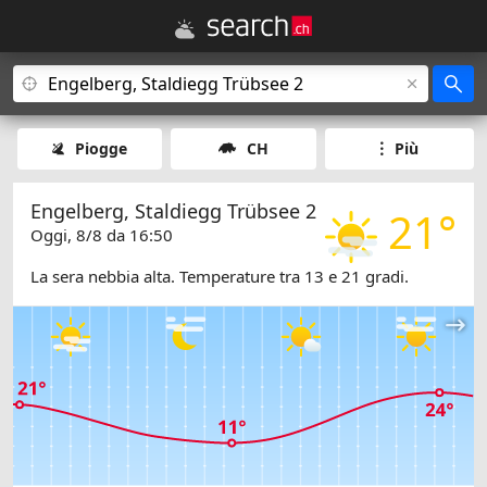
Piogge
CH
Più
Engelberg, Staldiegg Trübsee 2
21°
Oggi, 8/8 da 16:50
La sera nebbia alta. Temperature tra 13 e 21 gradi.