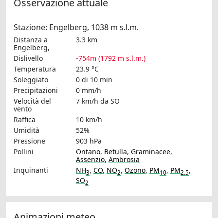
Osservazione attuale
Stazione: Engelberg, 1038 m s.l.m.
Distanza a
3.3 km
Engelberg,
Dislivello
-754m (1792 m s.l.m.)
Temperatura
23.9 °C
Soleggiato
0 di 10 min
Precipitazioni
0 mm/h
Velocità del
7 km/h
da SO
vento
Raffica
10 km/h
Umidità
52%
Pressione
903 hPa
Pollini
Ontano
,
Betulla
,
Graminacee
,
Assenzio
,
Ambrosia
Inquinanti
NH
,
CO
,
NO
,
Ozono
,
PM
,
PM
,
3
2
10
2.5
SO
2
Animazioni meteo