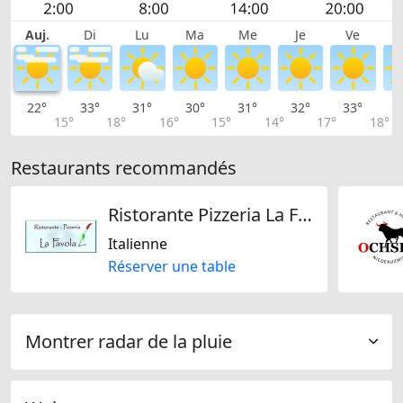
Auj.
Di
Lu
Ma
Me
Je
Ve
22°
33°
31°
30°
31°
32°
33°
3
15°
18°
16°
15°
14°
17°
18°
Restaurants recommandés
Ristorante Pizzeria La Favola zur Luxenburg
Italienne
Réserver une table
Montrer radar de la pluie