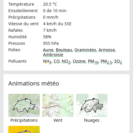
Température
20.5 °C
Ensoleillement
0 de 10 min
Précipitations
0 mm/h
Vitesse du vent
4 km/h
du SSE
Rafales
7 km/h
Humidité
58%
Pression
955 hPa
Pollen
Aune
,
Bouleau
,
Graminées
,
Armoise
,
Ambroisie
Polluants
NH
,
CO
,
NO
,
Ozone
,
PM
,
PM
,
SO
3
2
10
2.5
2
Animations météo
Précipitations
Vent
Nuages