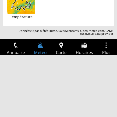
Température
Données © par
MétéoSuisse
,
SwissWebcams
,
Open-Meteo.com
,
CAMS
ENSEMBLE data provider
Annuaire
Météo
Carte
Horaires
Plus
Connexion
Services
Départs
Loisir
Guide TV