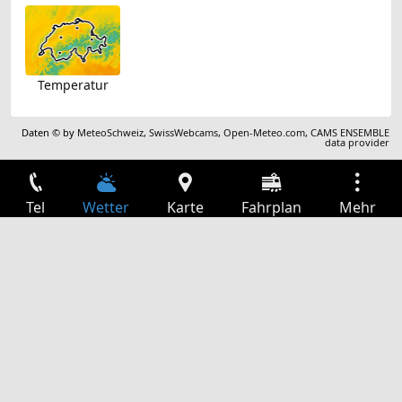
Temperatur
Daten © by
MeteoSchweiz
,
SwissWebcams
,
Open-Meteo.com
,
CAMS ENSEMBLE
data provider
Tel
Wetter
Karte
Fahrplan
Mehr
Anmelden
Dienste
Abfahrtstabelle
Freizeit