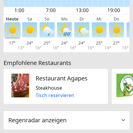
Heute
Sa
So
Mo
Di
Mi
Do
17°
24°
25°
24°
24°
25°
27°
2
13°
16°
16°
16°
16°
14°
16°
Empfohlene Restaurants
Restaurant Agapes
Steakhouse
Tisch reservieren
Regenradar anzeigen