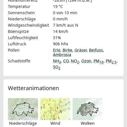
Höhendifferenz
-265m (1284 m.ü.M.)
Temperatur
19 °C
Sonnenschein
0 von 10 min
Niederschläge
0 mm/h
Windgeschwindigkeit
7 km/h
aus N
Böenspitze
14 km/h
Luftfeuchtigkeit
51%
Luftdruck
906 hPa
Pollen
Erle
,
Birke
,
Gräser
,
Beifuss
,
Ambrosia
Schadstoffe
NH
,
CO
,
NO
,
Ozon
,
PM
,
PM
,
3
2
10
2.5
SO
2
Wetteranimationen
Niederschläge
Wind
Wolken