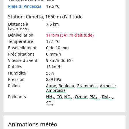
Riale di Pincascia
19.5 °C
Station: Cimetta, 1660 m d'altitude
Distance à
7.5 km
Lavertezzo,
Dénivellation
1119m (541 m d'altitude)
Température
17.1 °C
Ensoleillement
0 de 10 min
Précipitations
0 mm/h
Vitesse du vent
9 km/h
du ESE
Rafales
13 km/h
Humidité
55%
Pression
839 hPa
Pollen
Aune
,
Bouleau
,
Graminées
,
Armoise
,
Ambroisie
Polluants
NH
,
CO
,
NO
,
Ozone
,
PM
,
PM
,
3
2
10
2.5
SO
2
Animations météo