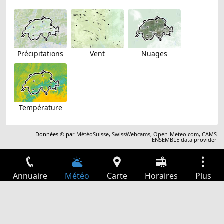
Précipitations
Vent
Nuages
Température
Données © par
MétéoSuisse
,
SwissWebcams
,
Open-Meteo.com
,
CAMS
ENSEMBLE data provider
Annuaire
Météo
Carte
Horaires
Plus
Connexion