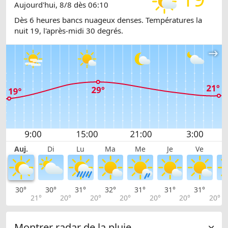
Aujourd'hui, 8/8 dès 06:10
Dès 6 heures bancs nuageux denses. Températures la
nuit 19, l'après-midi 30 degrés.
Auj.
Di
Lu
Ma
Me
Je
Ve
30°
30°
31°
32°
31°
31°
31°
3
21°
20°
20°
20°
20°
20°
20°
Montrer radar de la pluie