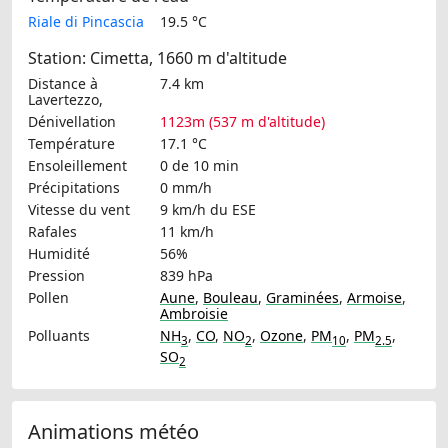
Riale di Pincascia
19.5 °C
Station: Cimetta, 1660 m d'altitude
Distance à
7.4 km
Lavertezzo,
Dénivellation
1123m (537 m d'altitude)
Température
17.1 °C
Ensoleillement
0 de 10 min
Précipitations
0 mm/h
Vitesse du vent
9 km/h
du ESE
Rafales
11 km/h
Humidité
56%
Pression
839 hPa
Pollen
Aune
,
Bouleau
,
Graminées
,
Armoise
,
Ambroisie
Polluants
NH
,
CO
,
NO
,
Ozone
,
PM
,
PM
,
3
2
10
2.5
SO
2
Animations météo