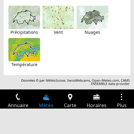
Précipitations
Vent
Nuages
Température
Données © par
MétéoSuisse
,
SwissWebcams
,
Open-Meteo.com
,
CAMS
ENSEMBLE data provider
Annuaire
Météo
Carte
Horaires
Plus
Connexion