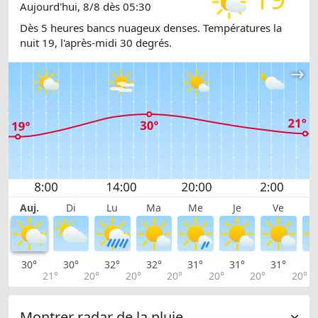
Aujourd'hui, 8/8 dès 05:30
Dès 5 heures bancs nuageux denses. Températures la
nuit 19, l'après-midi 30 degrés.
Auj.
Di
Lu
Ma
Me
Je
Ve
30°
30°
32°
32°
31°
31°
31°
3
21°
20°
20°
20°
20°
20°
20°
Montrer radar de la pluie