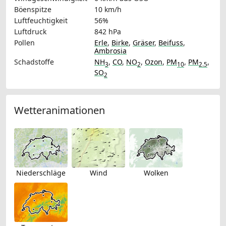
Böenspitze
10 km/h
Luftfeuchtigkeit
56%
Luftdruck
842 hPa
Pollen
Erle
,
Birke
,
Gräser
,
Beifuss
,
Ambrosia
Schadstoffe
NH
,
CO
,
NO
,
Ozon
,
PM
,
PM
,
3
2
10
2.5
SO
2
Wetteranimationen
Niederschläge
Wind
Wolken