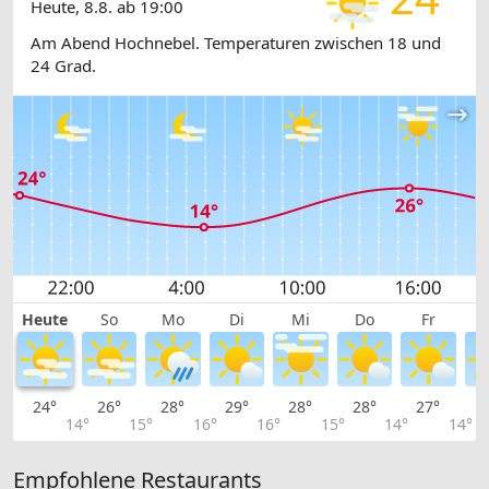
Heute, 8.8. ab 19:00
Am Abend Hochnebel. Temperaturen zwischen 18 und
24 Grad.
Heute
So
Mo
Di
Mi
Do
Fr
24°
26°
28°
29°
28°
28°
27°
2
14°
15°
16°
16°
15°
14°
14°
Empfohlene Restaurants