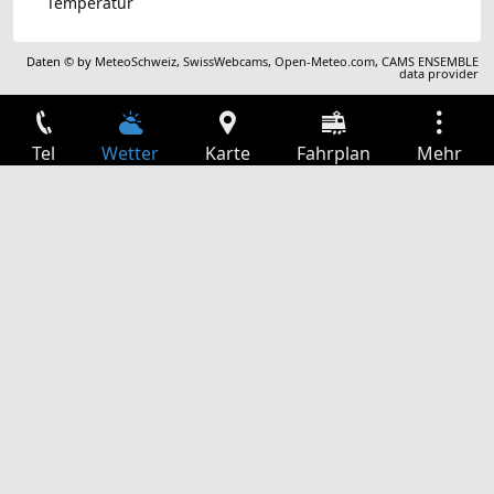
Temperatur
Daten © by
MeteoSchweiz
,
SwissWebcams
,
Open-Meteo.com
,
CAMS ENSEMBLE
data provider
Tel
Wetter
Karte
Fahrplan
Mehr
Anmelden
Dienste
Abfahrtstabelle
Freizeit
TV-Programm
Kinoprogramm