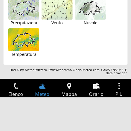
Precipitazioni
Vento
Nuvole
Temperatura
Dati © by
MeteoSvizzera
,
SwissWebcams
,
Open-Meteo.com
,
CAMS ENSEMBLE
data provider
Elenco
Meteo
Mappa
Orario
Più
Accesso
Servizi