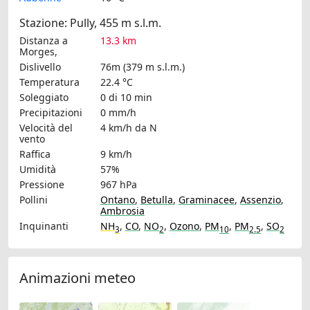
Stazione: Pully, 455 m s.l.m.
Distanza a
13.3 km
Morges,
Dislivello
76m (379 m s.l.m.)
Temperatura
22.4 °C
Soleggiato
0 di 10 min
Precipitazioni
0 mm/h
Velocità del
4 km/h
da N
vento
Raffica
9 km/h
Umidità
57%
Pressione
967 hPa
Pollini
Ontano
,
Betulla
,
Graminacee
,
Assenzio
,
Ambrosia
Inquinanti
NH
,
CO
,
NO
,
Ozono
,
PM
,
PM
,
SO
3
2
10
2.5
2
Animazioni meteo