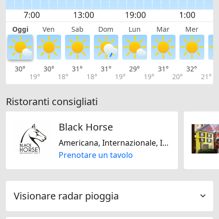
Oggi
Ven
Sab
Dom
Lun
Mar
Mer
G
30°
30°
31°
31°
29°
31°
32°
3
19°
18°
18°
19°
19°
20°
21°
Ristoranti consigliati
Black Horse
Americana, Internazionale, Italiana, Irlandese, Regionale, Fast Food, Stagionale, Svizzera, Europa Centrale, Francese
Prenotare un tavolo
Visionare radar pioggia