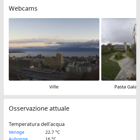
Webcams
Ville
Pasta Gala
Osservazione attuale
Temperatura dell'acqua
Venoge
22.7 °C
Aubonne
16 °C