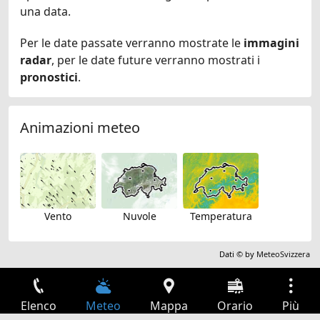
una data.
Per le date passate verranno mostrate le
immagini
radar
, per le date future verranno mostrati i
pronostici
.
Animazioni meteo
Vento
Nuvole
Temperatura
Dati © by
MeteoSvizzera
Elenco
Meteo
Mappa
Orario
Più