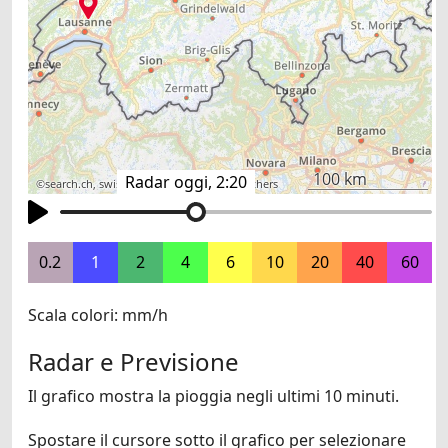
100 km
Radar oggi, 2:20
©
search.ch
,
swisstopo
,
OpenStreetMap
,
others
0.2
1
2
4
6
10
20
40
60
Scala colori: mm/h
Radar e Previsione
Il grafico mostra la pioggia negli ultimi 10 minuti.
Spostare il cursore sotto il grafico per selezionare