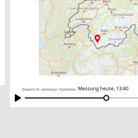
Messung heute, 13:40
©
search.ch
,
swisstopo
,
OpenStreetMap
,
others