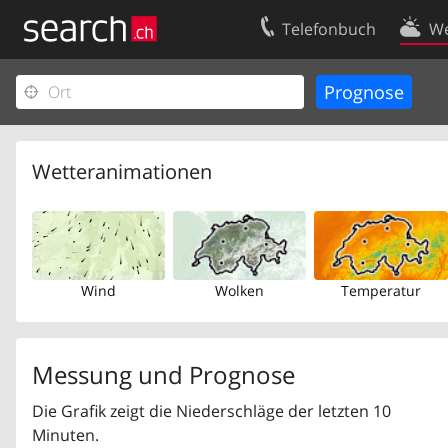
Telefonbuch
We
Ihr Eintrag
Kontakt
Kundencenter Geschäftskunden
Nutzungsbed
Impressum
Datenschutze
Wetteranimationen
Wind
Wolken
Temperatur
Messung und Prognose
Die Grafik zeigt die Niederschläge der letzten 10
Minuten.