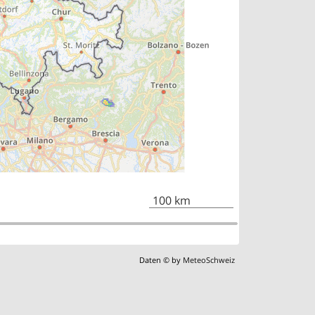
100 km
Daten © by
MeteoSchweiz