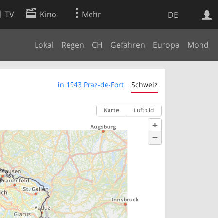
TV
Kino
Mehr
DE
Lokal
Regen
CH
Gefahren
Europa
Mond
Websuche
Apps
in 1943 Praz-de-Fort
Schweiz
Karte
Luftbild
+
−