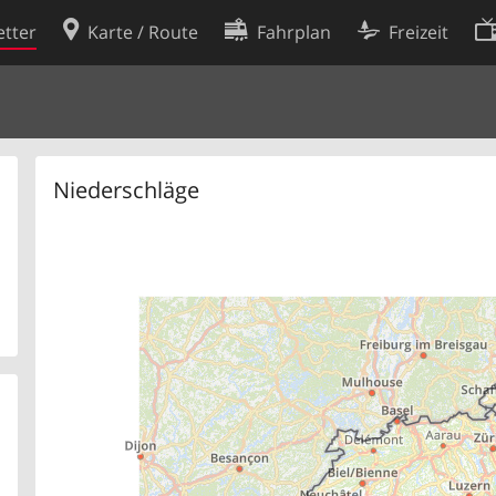
tter
Karte / Route
Fahrplan
Freizeit
Cookie-Richtlinie
ingungen
Cookie-Einstellungen
rklärung
Entwickler
Niederschläge