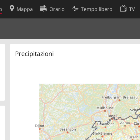
o
Mappa
Orario
Tempo libero
TV
Politica sui cookie
so
Preferenze cookie
 dati
Sviluppatori
Precipitazioni