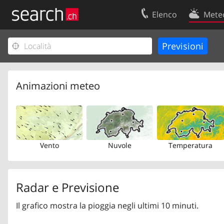
Elenco
Mete
Il vostro profolio
Contatti
Area clienti
Condizioni d’u
Informazioni Legali
Protezione dei
Animazioni meteo
Vento
Nuvole
Temperatura
Radar e Previsione
Il grafico mostra la pioggia negli ultimi 10 minuti.