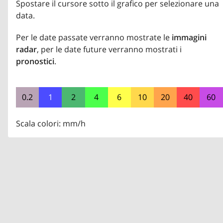
Spostare il cursore sotto il grafico per selezionare una
data.
Per le date passate verranno mostrate le
immagini
radar
, per le date future verranno mostrati i
pronostici
.
0.2
1
2
4
6
10
20
40
60
Scala colori: mm/h