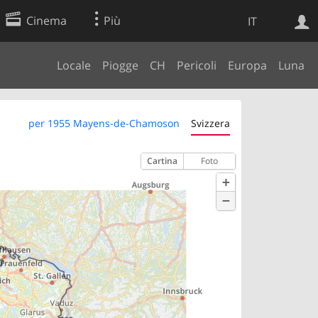
Cinema
Più
IT
Locale
Piogge
CH
Pericoli
Europa
Luna
Ricerca Web
Applicazione
per 1955 Mayens-de-Chamoson
Svizzera
Cartina
Foto
+
−