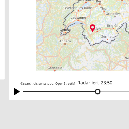
Radar ieri, 23:50
©
search.ch
,
swisstopo
,
OpenStreetMap
,
others