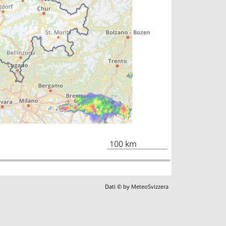
100 km
Dati © by
MeteoSvizzera