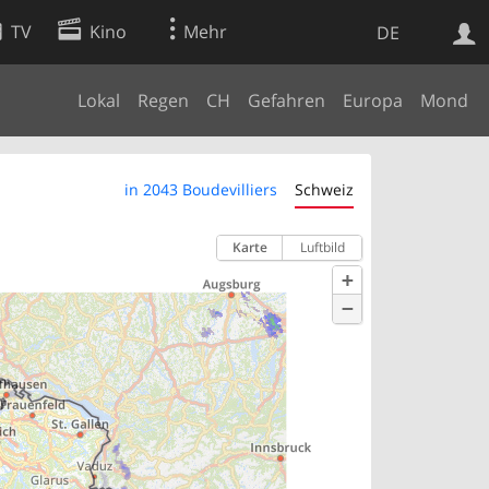
TV
Kino
Mehr
DE
Lokal
Regen
CH
Gefahren
Europa
Mond
Websuche
Apps
in 2043 Boudevilliers
Schweiz
Karte
Luftbild
+
−