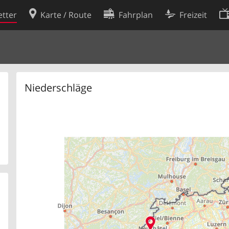
tter
Karte / Route
Fahrplan
Freizeit
Cookie-Richtlinie
ingungen
Cookie-Einstellungen
rklärung
Entwickler
Niederschläge