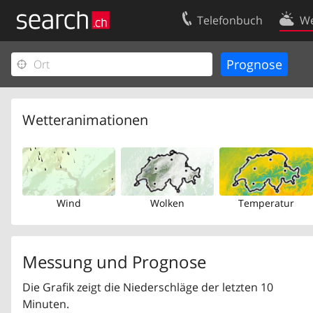
Telefonbuch
We
Ihr Eintrag
Kontakt
Kundencenter Geschäftskunden
Nutzungsbed
Impressum
Datenschutze
Wetteranimationen
Wind
Wolken
Temperatur
Messung und Prognose
Die Grafik zeigt die Niederschläge der letzten 10
Minuten.