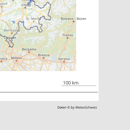
100 km
Daten © by
MeteoSchweiz