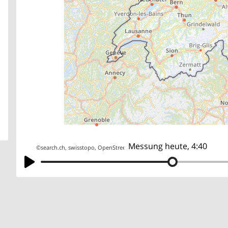
Messung heute, 4:40
©
search.ch
,
swisstopo
,
OpenStreetMap
,
others