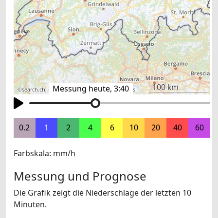
100 km
Messung heute, 3:40
©
search.ch
,
swisstopo
,
OpenStreetMap
,
others
0.2
1
2
4
6
10
20
40
60
Farbskala: mm/h
Messung und Prognose
Die Grafik zeigt die Niederschläge der letzten 10
Minuten.