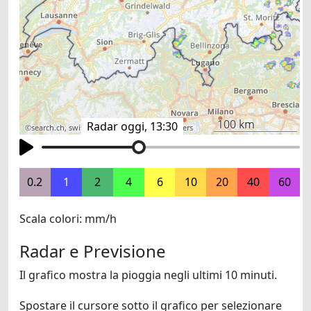
100 km
Radar oggi, 13:30
©
search.ch
,
swisstopo
,
OpenStreetMap
,
others
0.2
1
2
4
6
10
20
40
60
Scala colori: mm/h
Radar e Previsione
Il grafico mostra la pioggia negli ultimi 10 minuti.
Spostare il cursore sotto il grafico per selezionare