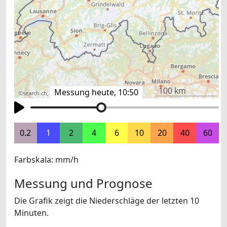
100 km
Messung heute, 10:50
©
search.ch
,
swisstopo
,
OpenStreetMap
,
others
0.2
1
2
4
6
10
20
40
60
Farbskala: mm/h
Messung und Prognose
Die Grafik zeigt die Niederschläge der letzten 10
Minuten.