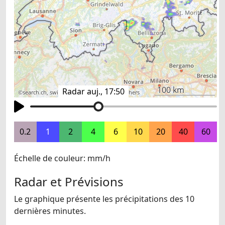
100 km
Radar auj., 17:50
©
search.ch
,
swisstopo
,
OpenStreetMap
,
others
0.2
1
2
4
6
10
20
40
60
Échelle de couleur: mm/h
Radar et Prévisions
Le graphique présente les précipitations des 10
dernières minutes.