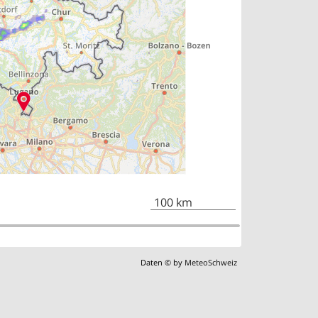
100 km
Daten © by
MeteoSchweiz