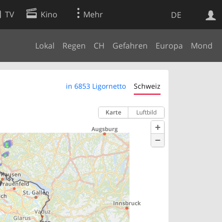
TV
Kino
Mehr
DE
Lokal
Regen
CH
Gefahren
Europa
Mond
Websuche
Apps
in 6853 Ligornetto
Schweiz
Karte
Luftbild
+
−