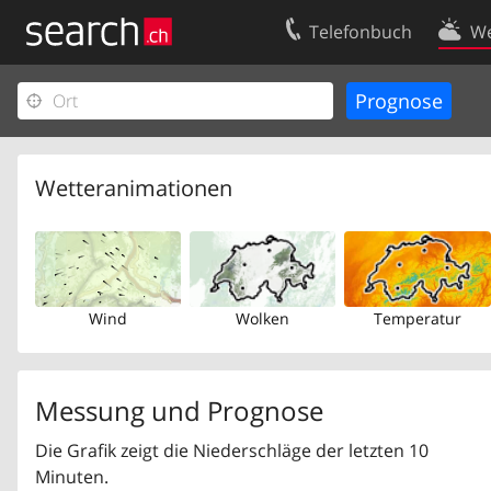
Telefonbuch
We
Ihr Eintrag
Kontakt
Kundencenter Geschäftskunden
Nutzungsbed
Impressum
Datenschutze
Wetteranimationen
Wind
Wolken
Temperatur
Messung und Prognose
Die Grafik zeigt die Niederschläge der letzten 10
Minuten.