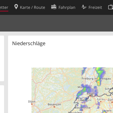
tter
Karte / Route
Fahrplan
Freizeit
Cookie-Richtlinie
ingungen
Cookie-Einstellungen
rklärung
Entwickler
Niederschläge