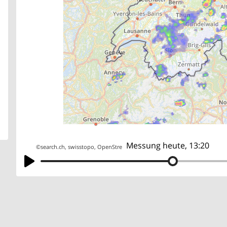
Messung heute, 13:20
©
search.ch
,
swisstopo
,
OpenStreetMap
,
others