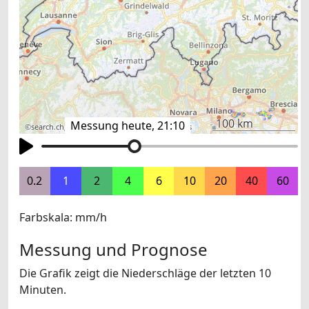
100 km
Messung heute, 21:10
©
search.ch
,
swisstopo
,
OpenStreetMap
,
others
0.2
1
2
4
6
10
20
40
60
Farbskala: mm/h
Messung und Prognose
Die Grafik zeigt die Niederschläge der letzten 10
Minuten.