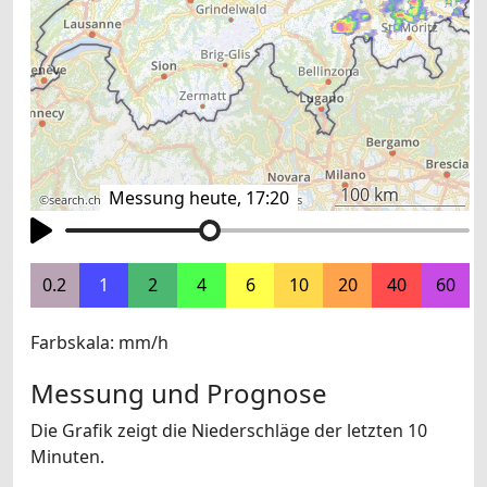
100 km
Messung heute, 17:20
©
search.ch
,
swisstopo
,
OpenStreetMap
,
others
0.2
1
2
4
6
10
20
40
60
Farbskala: mm/h
Messung und Prognose
Die Grafik zeigt die Niederschläge der letzten 10
Minuten.