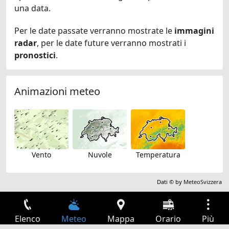
una data.
Per le date passate verranno mostrate le
immagini
radar
, per le date future verranno mostrati i
pronostici
.
Animazioni meteo
Vento
Nuvole
Temperatura
Dati © by
MeteoSvizzera
Elenco
Meteo
Mappa
Orario
Più