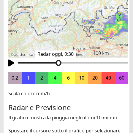
100 km
Radar oggi, 9:30
©
search.ch
,
swisstopo
,
OpenStreetMap
,
others
0.2
1
2
4
6
10
20
40
60
Scala colori: mm/h
Radar e Previsione
Il grafico mostra la pioggia negli ultimi 10 minuti.
Spostare il cursore sotto il grafico per selezionare