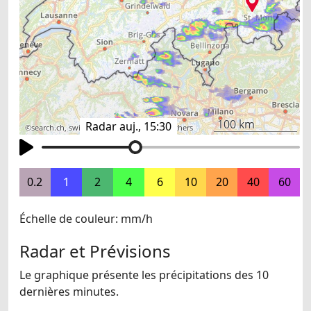
100 km
Radar auj., 15:30
©
search.ch
,
swisstopo
,
OpenStreetMap
,
others
0.2
1
2
4
6
10
20
40
60
Échelle de couleur: mm/h
Radar et Prévisions
Le graphique présente les précipitations des 10
dernières minutes.