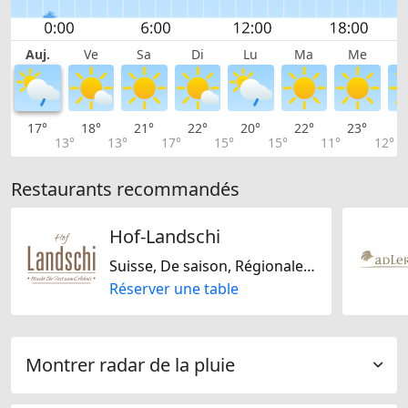
Auj.
Ve
Sa
Di
Lu
Ma
Me
17°
18°
21°
22°
20°
22°
23°
2
13°
13°
17°
15°
15°
11°
12°
Restaurants recommandés
Hof-Landschi
Suisse, De saison, Régionale, Européene
Réserver une table
Montrer radar de la pluie