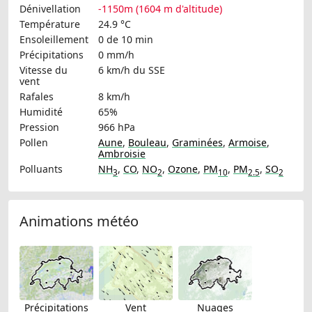
Dénivellation
-1150m (1604 m d'altitude)
Température
24.9 °C
Ensoleillement
0 de 10 min
Précipitations
0 mm/h
Vitesse du
6 km/h
du SSE
vent
Rafales
8 km/h
Humidité
65%
Pression
966 hPa
Pollen
Aune
,
Bouleau
,
Graminées
,
Armoise
,
Ambroisie
Polluants
NH
,
CO
,
NO
,
Ozone
,
PM
,
PM
,
SO
3
2
10
2.5
2
Animations météo
Précipitations
Vent
Nuages