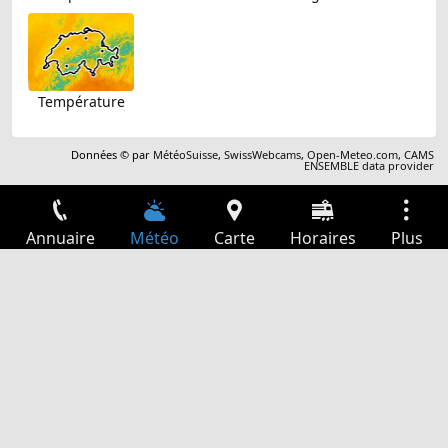
Température
Données © par
MétéoSuisse
,
SwissWebcams
,
Open-Meteo.com
,
CAMS
ENSEMBLE data provider
Annuaire
Météo
Carte
Horaires
Plus
Connexion
Services
Départs
Loisir