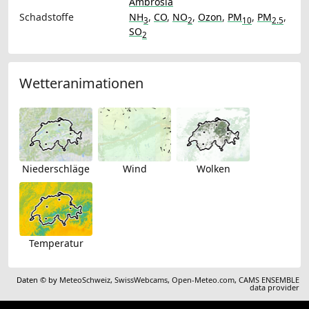
Ambrosia
Schadstoffe
NH
,
CO
,
NO
,
Ozon
,
PM
,
PM
,
3
2
10
2.5
SO
2
Wetteranimationen
Niederschläge
Wind
Wolken
Temperatur
Daten © by
MeteoSchweiz
,
SwissWebcams
,
Open-Meteo.com
,
CAMS ENSEMBLE
data provider