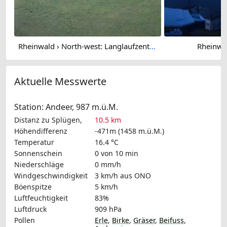
Rheinwald › North-west: Langlaufzentrum Splügen / Rheinwald
Rheinwa
Aktuelle Messwerte
Station: Andeer, 987 m.ü.M.
Distanz zu Splügen,
10.5 km
Höhendifferenz
-471m (1458 m.ü.M.)
Temperatur
16.4 °C
Sonnenschein
0 von 10 min
Niederschläge
0 mm/h
Windgeschwindigkeit
3 km/h
aus ONO
Böenspitze
5 km/h
Luftfeuchtigkeit
83%
Luftdruck
909 hPa
Pollen
Erle
,
Birke
,
Gräser
,
Beifuss
,