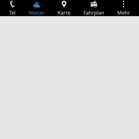
Tel
Wetter
Karte
Fahrplan
Mehr
Anmelden
Dienste
Abfahrtstabelle
Freizeit
TV-Programm
Kinoprogramm
Websuche
App