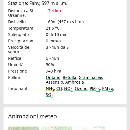
Stazione: Fahy, 597 m s.l.m.
Distanza a St-
17.4 km
Ursanne,
Dislivello
160m (437 m s.l.m.)
Temperatura
21.5 °C
Soleggiato
0 di 10 min
Precipitazioni
0 mm/h
Velocità del
3 km/h
da S
vento
Raffica
5 km/h
Umidità
50%
Pressione
948 hPa
Pollini
Ontano
,
Betulla
,
Graminacee
,
Assenzio
,
Ambrosia
Inquinanti
NH
,
CO
,
NO
,
Ozono
,
PM
,
PM
,
3
2
10
2.5
SO
2
Animazioni meteo