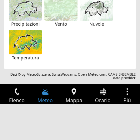
Precipitazioni
Vento
Nuvole
Temperatura
Dati © by
MeteoSvizzera
,
SwissWebcams
,
Open-Meteo.com
,
CAMS ENSEMBLE
data provider
Elenco
Meteo
Mappa
Orario
Più
Accesso
Servizi