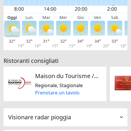
Oggi
Lun
Mar
Mer
Gio
Ven
Sab
D
32°
32°
31°
32°
34°
34°
33°
3
19°
16°
15°
15°
19°
20°
18°
Ristoranti consigliati
Maison du Tourisme /Restaurant du Terroir
Regionale, Stagionale
Prenotare un tavolo
Visionare radar pioggia