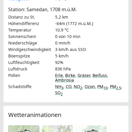
Station: Samedan, 1708 m.ü.M.
Distanz zu St.
5.2 km
Höhendifferenz
-64m (1772 m.ü.M.)
Temperatur
10.9 °C
Sonnenschein
0 von 10 min
Niederschläge
0 mm/h
Windgeschwindigkeit
3 km/h
aus SSO
Böenspitze
5 km/h
Luftfeuchtigkeit
92%
Luftdruck
836 hPa
Pollen
Erle
,
Birke
,
Gräser
,
Beifuss
,
Ambrosia
Schadstoffe
NH
,
CO
,
NO
,
Ozon
,
PM
,
PM
,
3
2
10
2.5
SO
2
Wetteranimationen