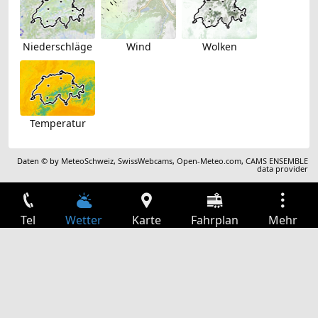
Niederschläge
Wind
Wolken
Temperatur
Daten © by
MeteoSchweiz
,
SwissWebcams
,
Open-Meteo.com
,
CAMS ENSEMBLE
data provider
Tel
Wetter
Karte
Fahrplan
Mehr
Anmelden
Dienste