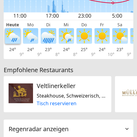
Heute
Mo
Di
Mi
Do
Fr
Sa
24°
24°
23°
24°
25°
24°
23°
2
9°
9°
8°
8°
9°
10°
9°
Empfohlene Restaurants
Veltlinerkeller
Steakhouse, Schweizerisch, Italienisch
Tisch reservieren
Regenradar anzeigen