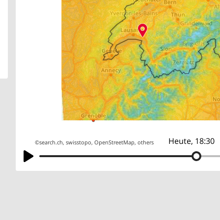
Heute, 18:30
©
search.ch
,
swisstopo
,
OpenStreetMap
,
others