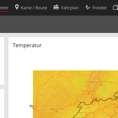
tter
Karte / Route
Fahrplan
Freizeit
Cookie-Richtlinie
ingungen
Cookie-Einstellungen
rklärung
Entwickler
Temperatur