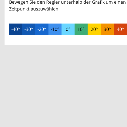
Bewegen Sie den Regler unterhalb der Grafik um einen
Zeitpunkt auszuwählen.
-40°
-30°
-20°
-10°
0°
10°
20°
30°
40°