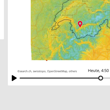
Heute, 4:50
©
search.ch
,
swisstopo
,
OpenStreetMap
,
others