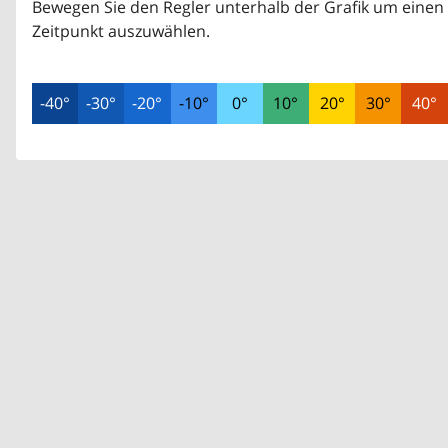
Bewegen Sie den Regler unterhalb der Grafik um einen
Zeitpunkt auszuwählen.
-40°
-30°
-20°
-10°
0°
10°
20°
30°
40°