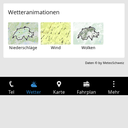
Wetteranimationen
Niederschläge
Wind
Wolken
Daten © by
MeteoSchweiz
Tel
Wetter
Karte
Fahrplan
Mehr
Anmelden
Dienste