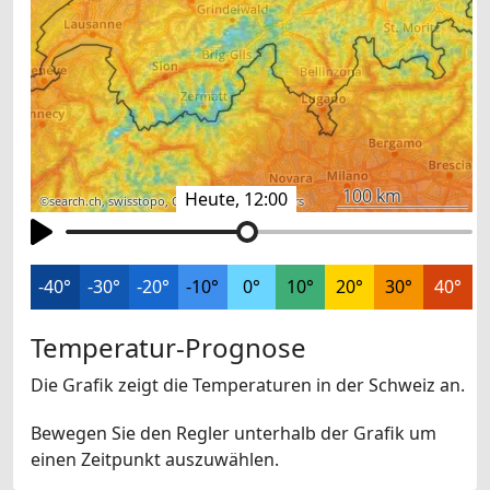
100 km
Heute, 12:00
©
search.ch
,
swisstopo
,
OpenStreetMap
,
others
-40°
-30°
-20°
-10°
0°
10°
20°
30°
40°
Temperatur-Prognose
Die Grafik zeigt die Temperaturen in der Schweiz an.
Bewegen Sie den Regler unterhalb der Grafik um
einen Zeitpunkt auszuwählen.