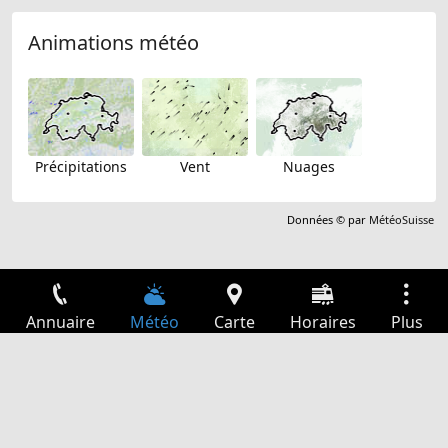
Animations météo
Précipitations
Vent
Nuages
Données © par
MétéoSuisse
Annuaire
Météo
Carte
Horaires
Plus
Connexion
Services