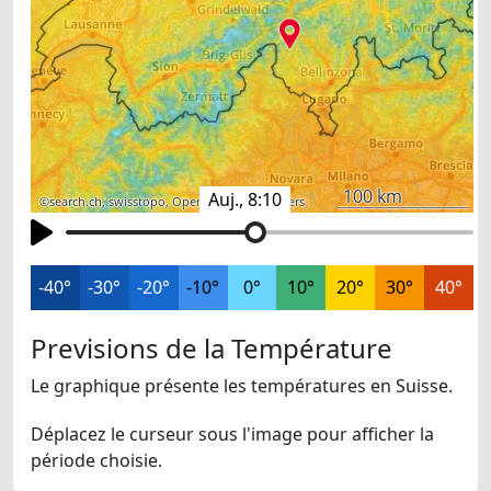
100 km
Auj., 8:10
©
search.ch
,
swisstopo
,
OpenStreetMap
,
others
-40°
-30°
-20°
-10°
0°
10°
20°
30°
40°
Previsions de la Température
Le graphique présente les températures en Suisse.
Déplacez le curseur sous l'image pour afficher la
période choisie.