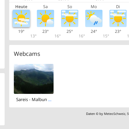
Heute
Sa
So
Mo
Di
19°
23°
25°
24°
23°
13°
16°
16°
15°
1
Webcams
Sareis - Malbun Bergbahnen
Daten © by
MeteoSchweiz
,
S