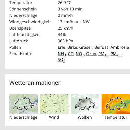
Temperatur
26.9 °C
Sonnenschein
3 von 10 min
Niederschläge
0 mm/h
Windgeschwindigkeit
13 km/h
aus NW
Böenspitze
25 km/h
Luftfeuchtigkeit
44%
Luftdruck
965 hPa
Pollen
Erle
,
Birke
,
Gräser
,
Beifuss
,
Ambrosia
Schadstoffe
NH
,
CO
,
NO
,
Ozon
,
PM
,
PM
,
3
2
10
2.5
SO
2
Wetteranimationen
Niederschläge
Wind
Wolken
Temperatur