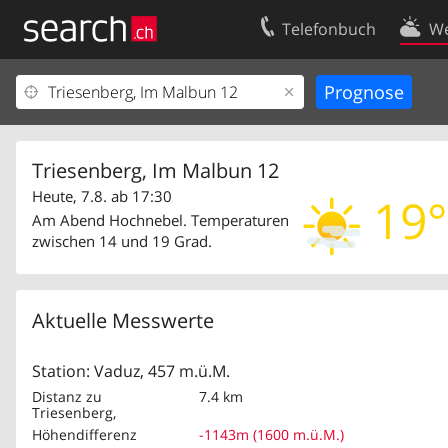
Telefonbuch
We
Ihr Eintrag
Kontakt
Kundencenter Geschäftskunden
Nutzungsbed
Impressum
Datenschutze
Triesenberg, Im Malbun 12
Heute, 7.8. ab 17:30
19°
Am Abend Hochnebel. Temperaturen
zwischen 14 und 19 Grad.
Aktuelle Messwerte
Station: Vaduz, 457 m.ü.M.
Distanz zu
7.4 km
Triesenberg,
Höhendifferenz
-1143m (1600 m.ü.M.)