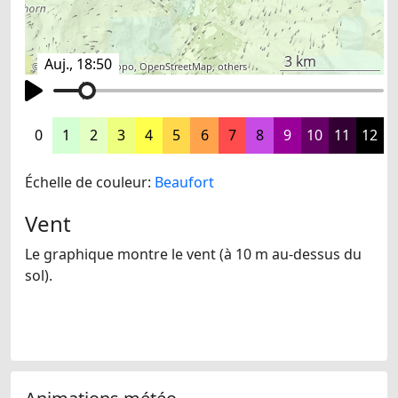
3 km
Auj., 18:50
©
search.ch
,
swisstopo
,
OpenStreetMap
,
others
0
1
2
3
4
5
6
7
8
9
10
11
12
Échelle de couleur:
Beaufort
Vent
Le graphique montre le vent (à 10 m au-dessus du
sol).