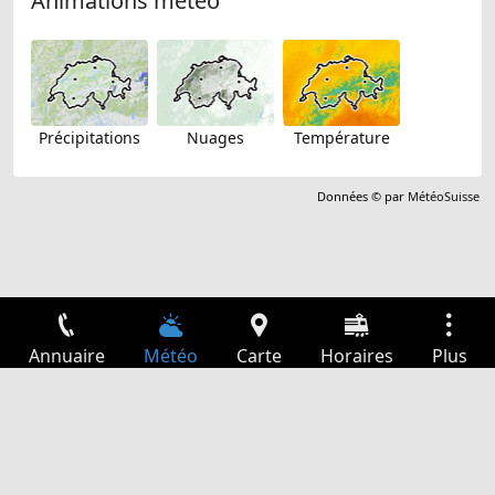
Animations météo
Précipitations
Nuages
Température
Données © par
MétéoSuisse
Annuaire
Météo
Carte
Horaires
Plus
Connexion
Services