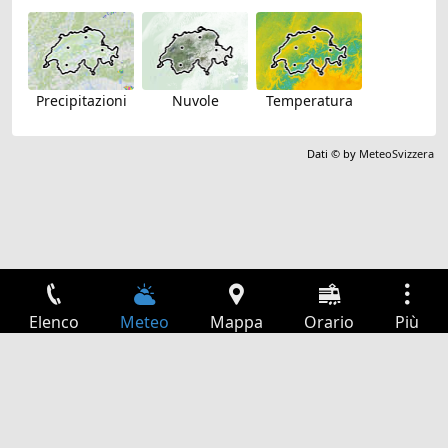
Precipitazioni
Nuvole
Temperatura
Dati © by
MeteoSvizzera
Elenco
Meteo
Mappa
Orario
Più
Accesso
Servizi