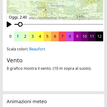
3 km
Oggi, 2:40
©
search.ch
,
swisstopo
,
OpenStreetMap
,
others
0
1
2
3
4
5
6
7
8
9
10
11
12
Scala colori:
Beaufort
Vento
Il grafico mostra il vento. (10 m sopra al suolo).
Animazioni meteo