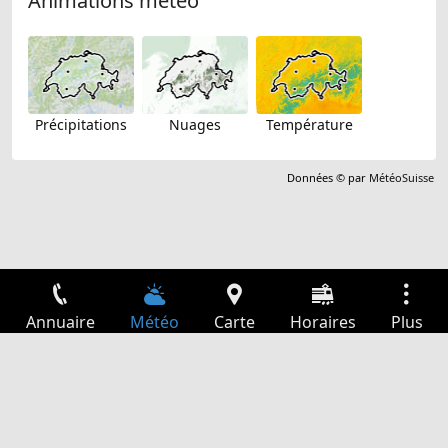
Animations météo
Précipitations
Nuages
Température
Données © par
MétéoSuisse
Annuaire
Météo
Carte
Horaires
Plus
Connexion
Services