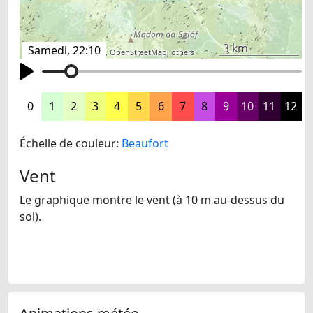
3 km
Samedi, 22:10
©
search.ch
,
swisstopo
,
OpenStreetMap
,
others
0
1
2
3
4
5
6
7
8
9
10
11
12
Échelle de couleur:
Beaufort
Vent
Le graphique montre le vent (à 10 m au-dessus du
sol).