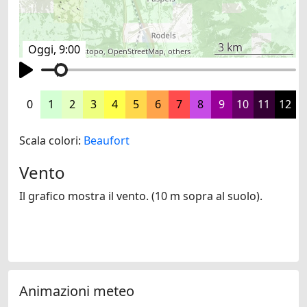
3 km
Oggi, 9:00
©
search.ch
,
swisstopo
,
OpenStreetMap
,
others
0
1
2
3
4
5
6
7
8
9
10
11
12
Scala colori:
Beaufort
Vento
Il grafico mostra il vento. (10 m sopra al suolo).
Animazioni meteo