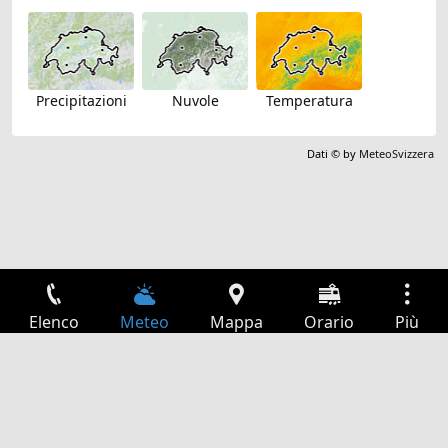
Precipitazioni
Nuvole
Temperatura
Dati © by
MeteoSvizzera
Elenco
Meteo
Mappa
Orario
Più
Accesso
Servizi