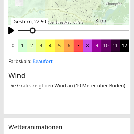
3 km
Gestern, 22:50
©
search.ch
,
swisstopo
,
OpenStreetMap
,
others
0
1
2
3
4
5
6
7
8
9
10
11
12
Farbskala:
Beaufort
Wind
Die Grafik zeigt den Wind an (10 Meter über Boden).
Wetteranimationen