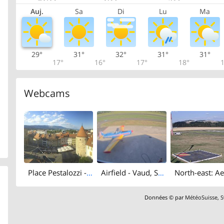
Auj.
Sa
Di
Lu
Ma
29°
31°
32°
31°
31°
17°
16°
17°
18°
1
Webcams
Place Pestalozzi - Yverdon-les-Bains Castle
Airfield - Vaud, Switzerland: Parking
Données © par
MétéoSuisse
,
S