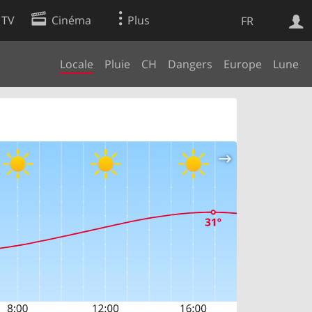
 TV
Cinéma
Plus
FR
Locale
Pluie
CH
Dangers
Europe
Lune
es
Web
Apps