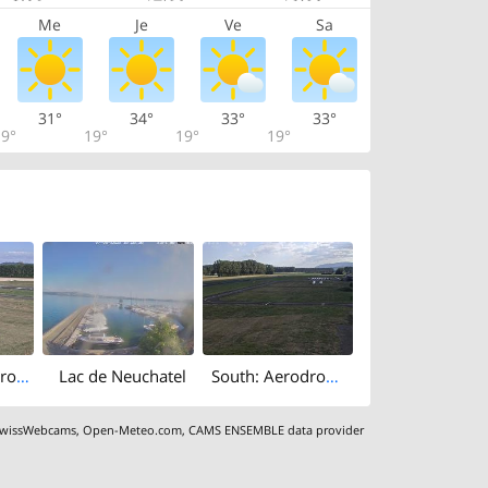
Me
Je
Ve
Sa
31°
34°
33°
33°
9°
19°
19°
19°
North-east: Aerodrome Yverdon
Lac de Neuchatel
South: Aerodrome Yverdon
wissWebcams
,
Open-Meteo.com
,
CAMS ENSEMBLE data provider