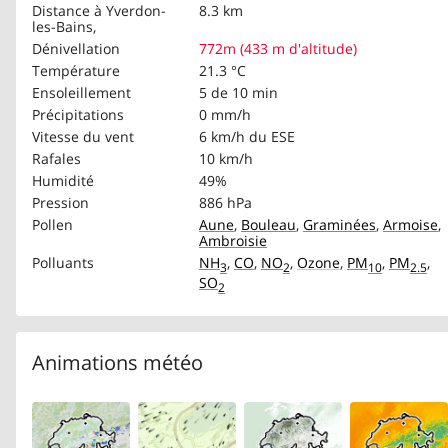
Distance à Yverdon-
8.3 km
les-Bains,
Dénivellation
772m (433 m d'altitude)
Température
21.3 °C
Ensoleillement
5 de 10 min
Précipitations
0 mm/h
Vitesse du vent
6 km/h
du ESE
Rafales
10 km/h
Humidité
49%
Pression
886 hPa
Pollen
Aune
,
Bouleau
,
Graminées
,
Armoise
,
Ambroisie
Polluants
NH
,
CO
,
NO
,
Ozone
,
PM
,
PM
,
3
2
10
2.5
SO
2
Animations météo