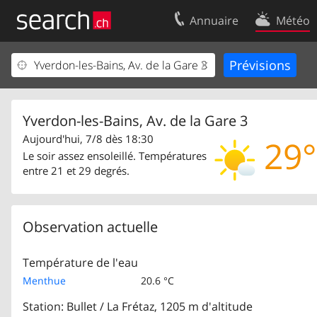
Annuaire
Météo
Votre inscription
Contact
Centre clients
Conditions d’
Mentions Légales
Protection 
Yverdon-les-Bains, Av. de la Gare 3
Aujourd'hui, 7/8 dès 18:30
29°
Le soir assez ensoleillé. Températures
entre 21 et 29 degrés.
Observation actuelle
Température de l'eau
Menthue
20.6 °C
Station: Bullet / La Frétaz, 1205 m d'altitude