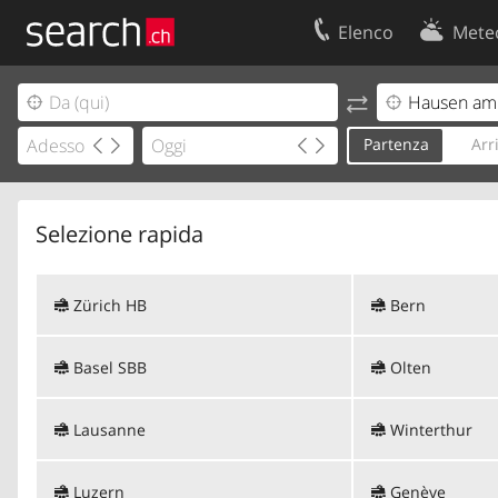
Elenco
Mete
Il vostro profolio
Contatti
Area clienti
Condizioni d’u
Partenza
Arr
Informazioni Legali
Protezione dei
Selezione rapida
Zürich HB
Bern
Basel SBB
Olten
Lausanne
Winterthur
Luzern
Genève