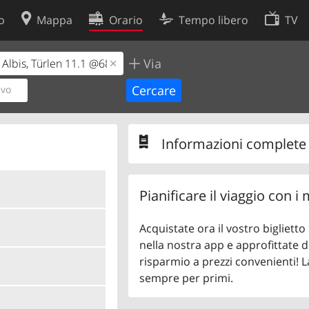
o
Mappa
Orario
Tempo libero
TV
Via
Politica sui cookie
so
Preferenze cookie
ivo
 dati
Sviluppatori
Informazioni complete s
Pianificare il viaggio con i
Acquistate ora il vostro bigliett
nella nostra app e approfittate di
risparmio a prezzi convenienti! L
sempre per primi.