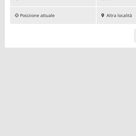
Posizione attuale
Altra località