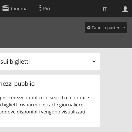
Cinema
Più
IT
Tabella partenze
Ricerca Web
Applicazione
ui biglietti
 mezzi pubblici
o per i mezzi pubblici su search.ch oppure
 biglietti risparmio e carte giornaliere
addove disponibili vengono visualizzati