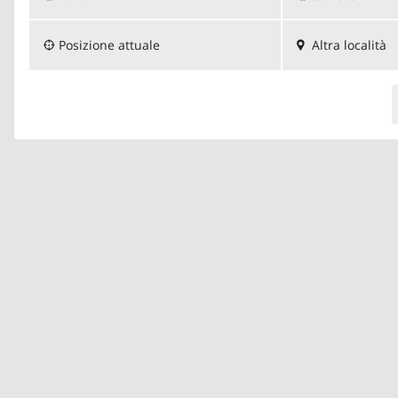
Posizione attuale
Altra località