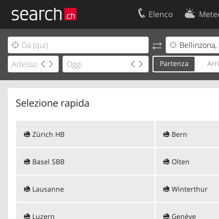
Elenco
Mete
Il vostro profolio
Contatti
Area clienti
Condizioni d’u
Partenza
Arr
Informazioni Legali
Protezione dei
Selezione rapida
Zürich HB
Bern
Basel SBB
Olten
Lausanne
Winterthur
Luzern
Genève