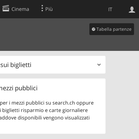
Cinema
Più
IT
Tabella partenze
Ricerca Web
Applicazione
ui biglietti
 mezzi pubblici
o per i mezzi pubblici su search.ch oppure
 biglietti risparmio e carte giornaliere
addove disponibili vengono visualizzati