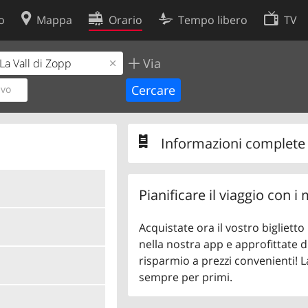
o
Mappa
Orario
Tempo libero
TV
Via
Politica sui cookie
so
Preferenze cookie
ivo
 dati
Sviluppatori
Informazioni complete s
Pianificare il viaggio con i
Acquistate ora il vostro bigliett
nella nostra app e approfittate di
risparmio a prezzi convenienti! L
sempre per primi.