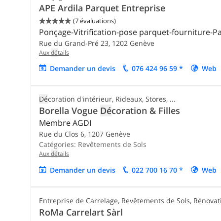
APE Ardila Parquet Entreprise
(7 évaluations)


Ponçage-Vitrification-pose parquet-fourniture-P
Rue du Grand-Pré 23,
1202
Genève
Aux
dé
tails
De
mander un
de
vis
076 424 96 59 *
Web
Dé
coration d'intérieur, Rideaux, Stores, ...
Borella Vogue
Dé
coration & Filles
Membre AGDI
Rue du Clos 6,
1207
Genève
Catégories:
Revêtements de Sols
Aux
dé
tails
De
mander un
de
vis
022 700 16 70 *
Web
Entreprise de Carrelage, Revêtements de Sols, Rénovat
RoMa Carrelart Sàrl