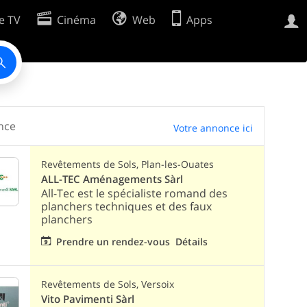
e TV
Cinéma
Web
Apps
Préférences de cookies
Développeurs
nce
Votre annonce ici
Revêtements de Sols, Plan-les-Ouates
ALL-TEC Aménagements Sàrl
All-Tec est le spécialiste romand des
planchers techniques et des faux
planchers
Prendre un rendez-vous
Détails
Revêtements de Sols, Versoix
Vito Pavimenti Sàrl