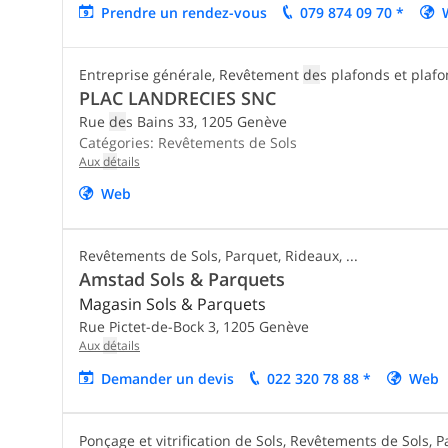
Prendre un rendez-vous
079 874 09 70 *
Entreprise générale, Revêtement
de
s plafonds et plafo
PLAC LANDRECIES SNC
Rue
de
s Bains 33,
1205
Genève
Catégories:
Revêtements de Sols
Aux
dé
tails
Web
Revêtements de Sols, Parquet, Rideaux, ...
Amstad Sols & Parquets
Magasin Sols & Parquets
Rue Pictet-de-Bock 3,
1205
Genève
Aux
dé
tails
De
mander un
de
vis
022 320 78 88 *
Web
Ponçage et vitrification de Sols, Revêtements de Sols, 