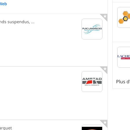
Web

nds suspendus, ...

Plus 

Parquet