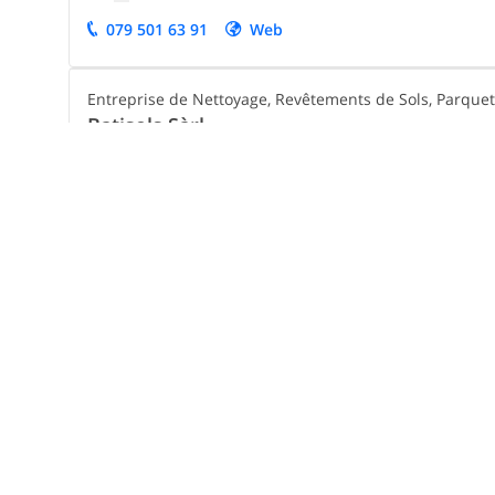
079 501 63 91
Web
Entreprise de Nettoyage, Revêtements de Sols, Parquet
Batisols Sàrl
Rue Richard-Wagner 1,
1202
Genève
Aux
dé
tails
Prendre un rendez-vous
022 910 46 28 *
Parquet, Revêtements de Sols
Christo SA
Rue Dancet 14,
1205
Genève
Aux
dé
tails
De
mander un
de
vis
022 329 97 72 *
Web
Entreprise de Peinture, Plâtrerie-peinture, Rénovation, .
JLM peinture papiers peints nettoyages Sàr