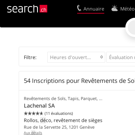
Annuaire
Météo
Votre inscription
Mentions Légales
Centre clients
Contact
Utilisation
Conditions d’utili
Filtre:
Heures d'ouverture
54 Inscriptions pour Revêtements de So
Revêtements de Sols, Tapis, Parquet, ...
Lachenal SA
(11 évaluations)


Rollos,
dé
co, revêtement de sièges
Rue de la Servette 25,
1201
Genève
Aux
dé
tails