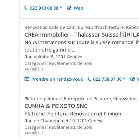
022 918 08 88 *
Web
Rénovation salle de bain, Bureau d'Architecture, Rénovat
CREA Immobilier - Thalassor Suisse 🇨🇭 𝗟𝗔 𝗣𝗔
Nous intervenons sur toute la suisse romande. P
toute notre gamme ...
Rue Voltaire 8,
1201
Genève
Catégories:
Revêtements de Sols
Aux
dé
tails
Prendre un rendez-vous
022 738 37 36 *
Plâtrerie-peinture, Entreprise de Peinture, Rénovation, .
CUNHA & PEIXOTO SNC
Plâtrerie- Peinture, Rénovation et Finition
Rue de Chantepoulet 10,
1201
Genève
Catégories:
Revêtements de Sols
Aux
dé
tails