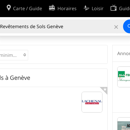
Carte / Guide
Horaires
Loisir
Guid
Plus
Protection des données
Politique en matière de cookies
67
INSCRIPTIONS
sation
Recherche avancée
Anno
Évaluation minimale
ls à Genève
