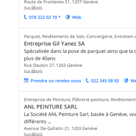
Route de Frontenex 51,
1207
Genève
Aux
dé
tails
078 222 02 70 *
Web
Parquet, Revêtements de Sols, Conciergerie, Entretien 
Entreprise Gil Yanez SA
Spécialisée dans la pose de parquet ainsi que l
plus de 40ans
Rue Daubin 27,
1203
Genève
Aux
dé
tails
Prendre un rendez-vous
022 345 08 92
W
Entreprise de Peinture, Plâtrerie-peinture, Revêtement
ANL PEINTURE SARL
La Société ANL Peinture Sarl, basée à Genève, v
différents ...
Avenue De-Gallatin 21,
1203
Genève
Aux
dé
tails