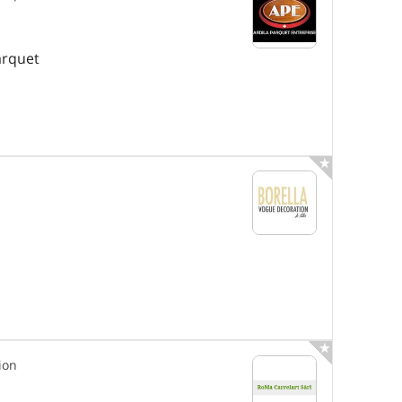
arquet


ion