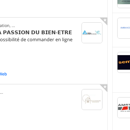

ion, ...
𝗦𝗦𝗜𝗢𝗡 𝗗𝗨 𝗕𝗜𝗘𝗡-𝗘𝗧𝗥𝗘
ossibilité de commander en ligne
Web

..