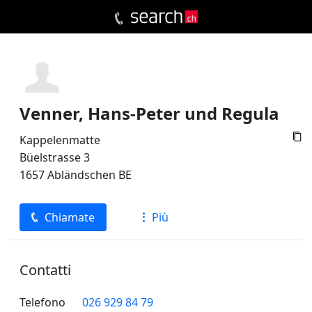
Venner, Hans-Peter und Regula

Kappelenmatte
Büelstrasse 3
1657
Abländschen
BE
Chiamate
Più
Contatti
Telefono
026 929 84 79