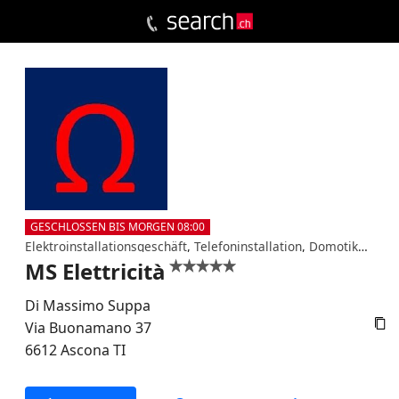
GESCHLOSSEN BIS MORGEN 08:00
Elektroinstallationsgeschäft
,
Telefoninstallation
,
Domotik
,
Repar
MS Elettricità


Di Massimo Suppa

Via Buonamano 37
6612
Ascona
TI