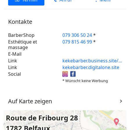
Kontakte
BarberShop
079 306 50 24
*
Esthétique et
079 815 46 99
*
massage
E-Mail
Link
kekebarber.business.site/...
Link
kekebarber.digitalone.site
Social
* Wünscht keine Werbung
Auf Karte zeigen
Route de Fribourg 28
1782 Belfaux