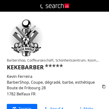
Barbershop
,
Coiffeurgeschäft
,
Schönheitszentrum
,
Kosmetikinstitut
KEKEBARBER


Kevin Ferreira
BarberShop, Coupe, dégradé, barbe, esthétique

Route de Fribourg 28
1782
Belfaux
FR
Termin
Anruf *
Mehr