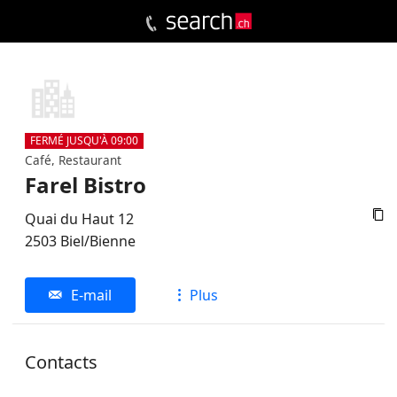
FERMÉ JUSQU'À 09:00
Café, Restaurant
Farel Bistro

Quai du Haut 12
2503
Biel/Bienne
E-mail
Plus
Contacts