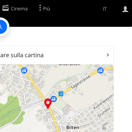
Cinema
Più
IT
Ricerca Web
Applicazione
are sulla cartina