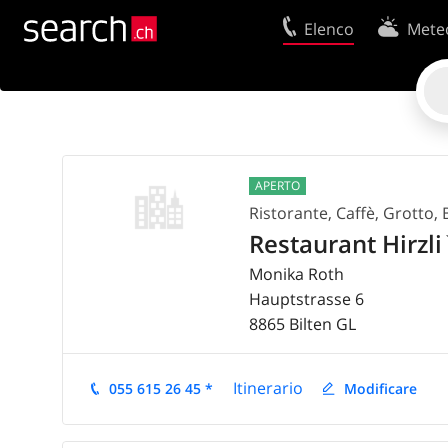
Elenco
Mete
Il vostro profolio
Contatti
Area clienti
Condizioni d’u
Istruzione per l'uso
Protezione dei
APERTO
Informazioni Legali
Politica sui co
Ristorante, Caffè, Grotto, 
Restaurant Hirzli
Monika Roth
Hauptstrasse 6
8865
Bilten
GL
Itinerario
055 615 26 45 *
Modificare