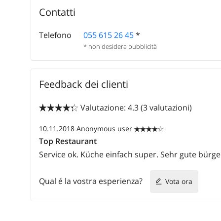
Contatti
Telefono
055 615 26 45
*
* non desidera pubblicità
Feedback dei clienti
Valutazione: 4.3 (3 valutazioni)


10.11.2018
Anonymous user


Top Restaurant
Service ok. Küche einfach super. Sehr gute bürge
Qual é la vostra esperienza?
Vota ora