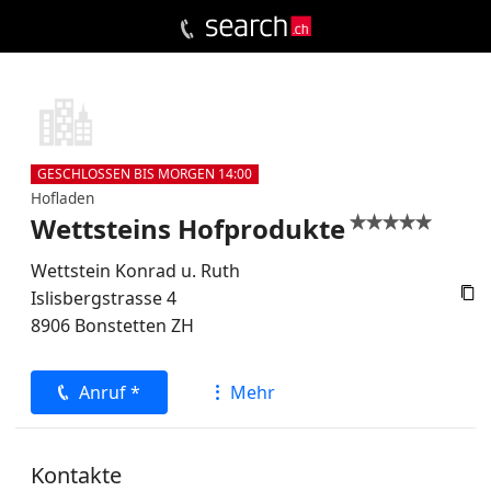
GESCHLOSSEN BIS MORGEN 14:00
Hofladen
Wettsteins Hofprodukte


Wettstein Konrad u. Ruth

Islisbergstrasse 4
8906
Bonstetten
ZH
Anruf *
Mehr
Kontakte