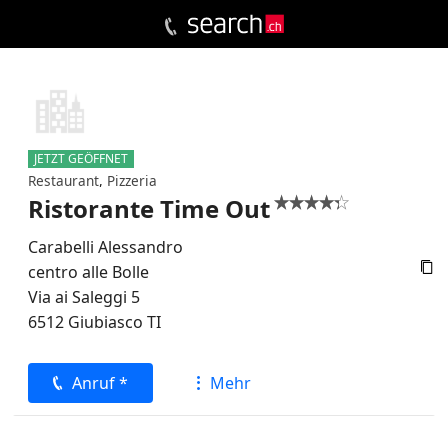
JETZT GEÖFFNET
Restaurant
,
Pizzeria
Ristorante Time Out


Carabelli Alessandro

centro alle Bolle
Via ai Saleggi 5
6512
Giubiasco
TI
Anruf *
Mehr