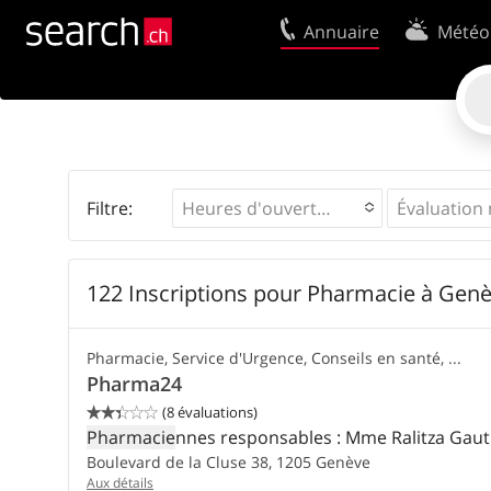
Annuaire
Météo
Votre inscription
Mentions Légales
Centre clients
Contact
Utilisation
Conditions d’utili
Filtre:
Heures d'ouverture
122 Inscriptions pour Pharmacie à Gen
Pharmacie, Service d'Urgence, Conseils en santé, ...
Pharma24
(8 évaluations)


Pharmacie
nnes responsables : Mme Ralitza Ga
Boulevard de la Cluse 38,
1205
Genève
Aux détails