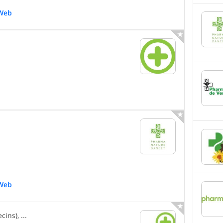
Web


Web

ns), ...