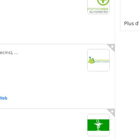
Plus 

ins), ...
Web
