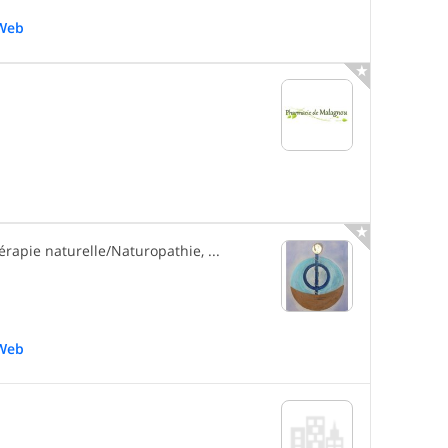
Web


apie naturelle/Naturopathie, ...
Web