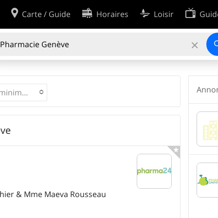
Carte / Guide
Horaires
Loisir
Guid
Plus
Protection des données
Politique en matière de cookies
155
INSCRIPTIONS
sation
Recherche avancée
Anno
Évaluation minimale
ève

uthier & Mme Maeva Rousseau