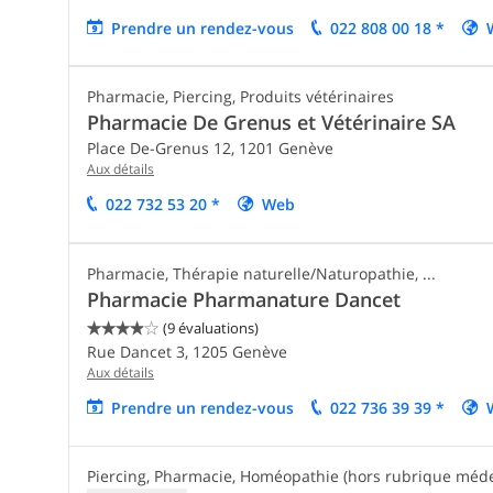
Prendre un rendez-vous
022 808 00 18 *
Pharmacie, Piercing, Produits vétérinaires
Pharmacie De Grenus et Vétérinaire SA
Place De-Grenus 12,
1201
Genève
Aux détails
022 732 53 20 *
Web
Pharmacie, Thérapie naturelle/Naturopathie, ...
Pharmacie Pharmanature Dancet
(9 évaluations)


Rue Dancet 3,
1205
Genève
Aux détails
Prendre un rendez-vous
022 736 39 39 *
Piercing, Pharmacie, Homéopathie (hors rubrique médeci