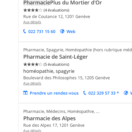
Pharmacie
Plus du Mortier d'Or
(4 évaluations)


Rue de Coutance 12,
1201
Genève
Aux détails
022 731 15 60
Web
Pharmacie, Spagyrie, Homéopathie (hors rubrique médec
Pharmacie de Saint-Léger
(5 évaluations)


homéopathie, spagyrie
Boulevard des Philosophes 15,
1205
Genève
Aux détails
Prendre un rendez-vous
022 329 57 33 *
Pharmacie, Médecins, Homéopathie, ...
Pharmacie des Alpes
Rue des Alpes 17,
1201
Genève
Aux détails