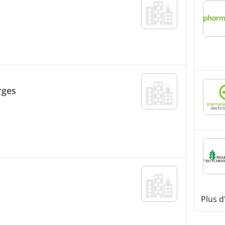
rges
Plus 