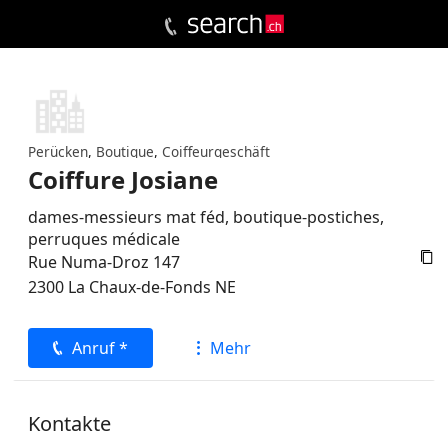
Perücken
,
Boutique
,
Coiffeurgeschäft
Coiffure Josiane
dames-messieurs mat féd, boutique-postiches,
perruques médicale

Rue Numa-Droz 147
2300
La Chaux-de-Fonds
NE
Anruf *
Mehr
Kontakte